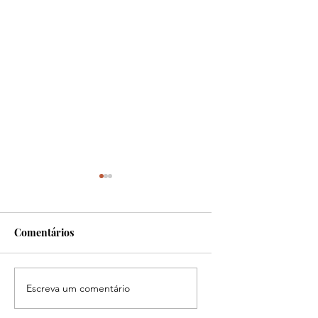
Comentários
Benefícios do milho
Benefícios do Grão
Escreva um comentário
bico