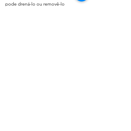
pode drená-lo ou removê-lo 
cirurgicamente.
Procure um Hospital se sentir 
sintomas  esinais similares.
#PancreatiteAguda
#drLeokahn
Ver tudo
Posts recentes