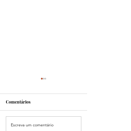
Comentários
Benefícios do milho
Benefícios do Grão
Escreva um comentário
bico