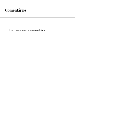
Comentários
Benefícios do milho
Benefícios do Grão
Escreva um comentário
bico