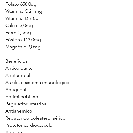
Folato 658,0ug
Vitamina C 2,1mg
Vitamina D 7,0UI
Cálcio 3,0mg
Ferro 0,5mg
Fósforo 113,0mg
Magnésio 9,0mg
Benefícios:
Antioxidante
Antitumoral
Auxilia o sistema imunológico
Antigripal
Antimicrobiano
Regulador intestinal
Antianemico
Redutor do colesterol sérico
Protetor cardiovascular
Antiage