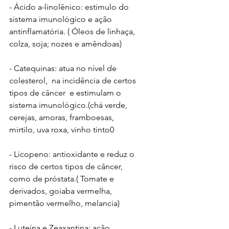
- Ácido a-linolênico: estimulo do 
sistema imunológico e ação 
antinflamatória. ( Óleos de linhaça, 
colza, soja; nozes e amêndoas)
- Catequinas: atua no nível de 
colesterol,  na incidência de certos 
tipos de câncer  e estimulam o 
sistema imunológico.(chá verde, 
cerejas, amoras, framboesas, 
mirtilo, uva roxa, vinho tinto0
- Licopeno: antioxidante e reduz o 
risco de certos tipos de câncer, 
como de próstata.( Tomate e 
derivados, goiaba vermelha, 
pimentão vermelho, melancia)
- Luteína e Zeaxantina: ação 