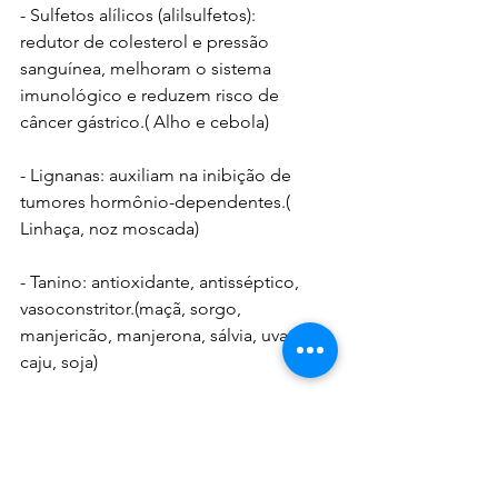
- Sulfetos alílicos (alilsulfetos):  
redutor de colesterol e pressão 
sanguínea, melhoram o sistema 
imunológico e reduzem risco de 
câncer gástrico.( Alho e cebola)
- Lignanas: auxiliam na inibição de 
tumores hormônio-dependentes.( 
Linhaça, noz moscada)
- Tanino: antioxidante, antisséptico, 
vasoconstritor.(maçã, sorgo, 
manjericão, manjerona, sálvia, uva, 
caju, soja)
- Estanóis e esteróis vegetais: 
diminui o risco de doenças 
cardiovasculares(extraídos de óleos 
vegetais como soja e de madeiras)