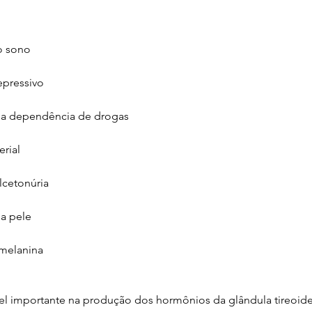
do sono
epressivo
 da dependência de drogas 
erial
ilcetonúria
a pele
 melanina
 importante na produção dos hormônios da glândula tireoide 