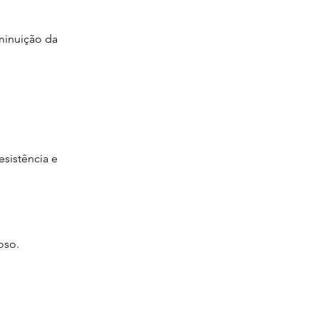
minuição da 
sistência e 
oso.