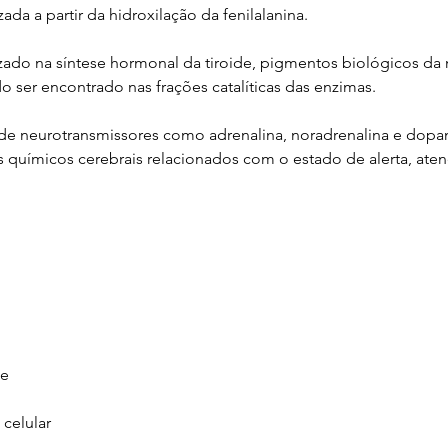
zada a partir da hidroxilação da fenilalanina.  
izado na síntese hormonal da tiroide, pigmentos biológicos da 
 ser encontrado nas frações catalíticas das enzimas.
e neurotransmissores como adrenalina, noradrenalina e dopami
 químicos cerebrais relacionados com o estado de alerta, aten
te
 celular