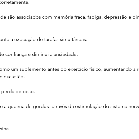
corretamente.
eoide são associados com memória fraca, fadiga, depressão e di
ante a execução de tarefas simultâneas.
e confiança e diminui a ansiedade. 
o como um suplemento antes do exercício físico, aumentando a re
e exaustão.
a perda de peso. 
e a queima de gordura através da estimulação do sistema nerv
sina