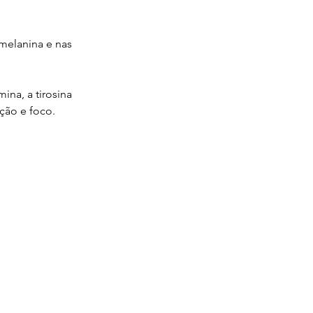
melanina e nas 
na, a tirosina 
ção e foco.