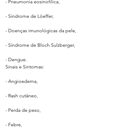
- Pneumonia eosinofílica,
- Síndrome de Löeffer,
- Doenças imunológicas da pele,
- Síndrome de Bloch Sulzberger,
- Dengue.
Sinais e Sintomas:
- Angioedema,
- Rash cutâneo,
- Perda de peso,
- Febre, 