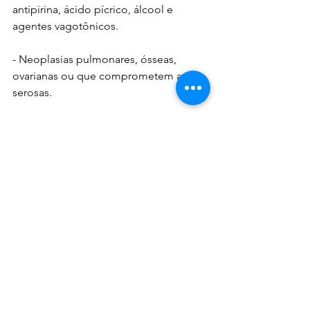
antipirina, ácido pícrico, álcool e 
agentes vagotônicos. 
- Neoplasias pulmonares, ósseas, 
ovarianas ou que comprometem as 
serosas.
- Radioterapia.
- Pênfigo foliáceo, psoríase, 
impetigo, o eczema, esporotricose 
e blastomicose.
- Infecções bacterianas. 
Procure seu médico.
#Eosinofilia
#drLeokahn