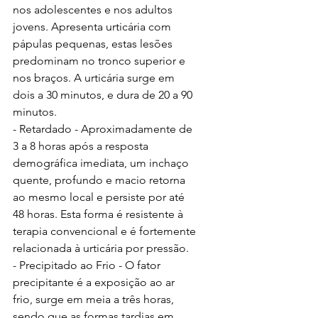
nos adolescentes e nos adultos 
jovens. Apresenta urticária com 
pápulas pequenas, estas lesões 
predominam no tronco superior e 
nos braços. A urticária surge em 
dois a 30 minutos, e dura de 20 a 90 
minutos.
- Retardado - Aproximadamente de 
3 a 8 horas após a resposta 
demográfica imediata, um inchaço 
quente, profundo e macio retorna 
ao mesmo local e persiste por até 
48 horas. Esta forma é resistente à 
terapia convencional e é fortemente 
relacionada à urticária por pressão.
- Precipitado ao Frio - O fator 
precipitante é a exposição ao ar 
frio, surge em meia a três horas, 
sendo que as formas tardias em 